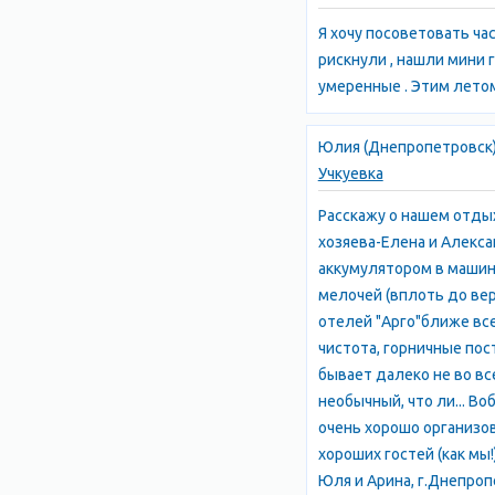
Я хочу посоветовать ча
рискнули , нашли мини 
умеренные . Этим лето
Юлия (Днепропетровск
Учкуевка
Расскажу о нашем отдых
хозяева-Елена и Алекса
аккумулятором в машине
мелочей (вплоть до вер
отелей "Арго"ближе все
чистота, горничные пос
бывает далеко не во все
необычный, что ли... В
очень хорошо организов
хороших гостей (как мы
Юля и Арина, г.Днепроп