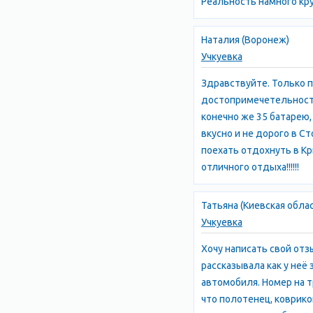
Реальность намного круч
Наталия (Воронеж)
Учкуевка
Здравствуйте. Только п
достопримечетельностей
конечно же 35 батарею
вкусно и не дорого в С
поехать отдохнуть в Кр
отличного отдыха!!!!!!
Татьяна (Киевская обла
Учкуевка
Хочу написать свой отз
рассказывала как у неё
автомобиля. Номер на т
что полотенец, коврико