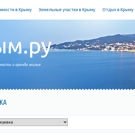
имости в Крыму
Земельные участки в Крыму
Отдых в Крыму
ым.ру
ость и аренда жилья
КА