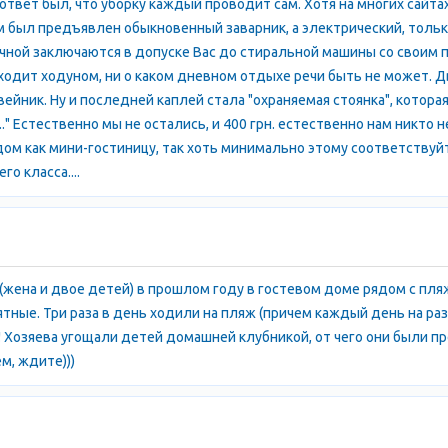
 ответ был, что уборку каждый проводит сам. Хотя на многих сайт
м был предъявлен обыкновенный заварник, а электрический, только
чечной заключаются в допуске Вас до стиральной машины со своим
ходит ходуном, ни о каком дневном отдыхе речи быть не может. Д
ейник. Ну и последней каплей стала "охраняемая стоянка", которая
.." Естественно мы не остались, и 400 грн. естественно нам никто 
ом как мини-гостиницу, так хоть минимально этому соответствуйт
о класса....
(жена и двое детей) в прошлом году в гостевом доме рядом с пля
ятные. Три раза в день ходили на пляж (причем каждый день на ра
 Хозяева угощали детей домашней клубникой, от чего они были про
м, ждите)))