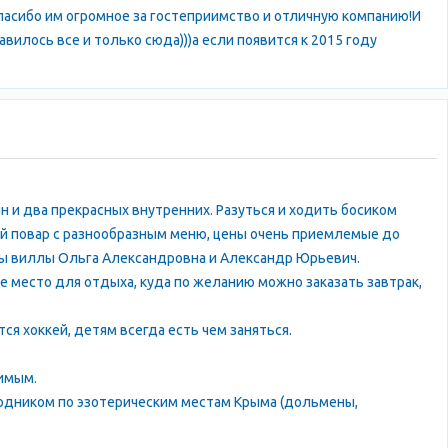
пасибо им огромное за гостеприимство и отличную компанию!И
илось все и только сюда)))а если появится к 2015 году
н и два прекрасных внутренних. Разуться и ходить босиком
ный повар с разнообразным меню, цены очень приемлемые до
ы виллы Ольга Александровна и Александр Юрьевич.
е место для отдыха, куда по желанию можно заказать завтрак,
ся хоккей, детям всегда есть чем заняться.
имым.
водником по эзотерическим местам Крыма (дольмены,