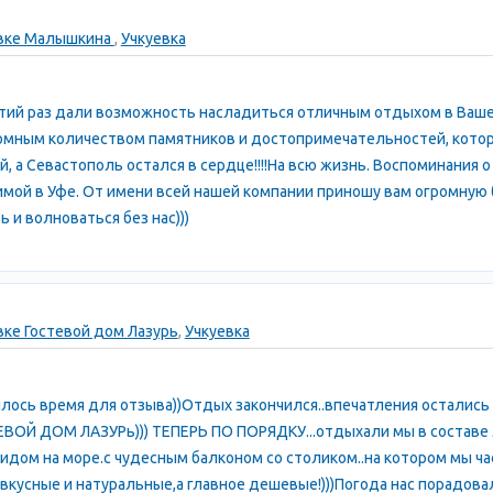
евке Малышкина
,
Учкуевка
ретий раз дали возможность насладиться отличным отдыхом в Ваше
ромным количеством памятников и достопримечательностей, которы
й, а Севастополь остался в сердце!!!!На всю жизнь. Воспоминания
мой в Уфе. От имени всей нашей компании приношу вам огромную б
ь и волноваться без нас)))
вке Гостевой дом Лазурь
,
Учкуевка
илось время для отзыва))Отдых закончился..впечатления остались
Й ДОМ ЛАЗУРь))) ТЕПЕРЬ ПО ПОРЯДКУ...отдыхали мы в составе 3 ое
идом на море.с чудесным балконом со столиком..на котором мы ча
вкусные и натуральные,а главное дешевые!)))Погода нас порадова