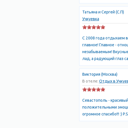
Татьяна и Сергей (C.П)
Учкуевка
С 2008 года отдыхаем в
главное! Главное - от
незабываемым! Вкусные
лад, а радующий глаз с
Виктория (Москва)
В отеле:
Отдых в Учкуе
Севастополь - красивы
положительными эмоциям
огромное спасибо!!! :) P