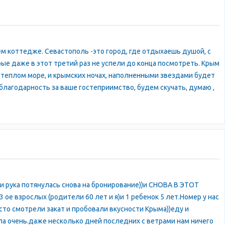
м коттедже. Севастополь -это город, где отдыхаешь душой, с
е даже в этот третий раз не успели до конца посмотреть. Крым
 о теплом море, и крымских ночах, наполненными звездами будет
лагодарность за ваше гостеприимство, будем скучать, думаю ,
 и рука потянулась снова на бронирование))и СНОВА В ЭТОТ
 взрослых (родители 60 лет и я)и 1 ребенок 5 лет.Номер у нас
сто смотрели закат и пробовали вкусности Крыма))еду и
ла очень.даже несколько дней последних с ветрами нам ничего