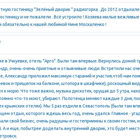
стную гостиницу "Зелёный дворик " радиогорка . До 2012 отдыхали 
гостиницу и не пожалели . Всё устроило ! Хозяева милые вежливые ,
м обязательно к нашей любимой Нине Москаленко !
)
е в Учкуевке, отель "Арго". Были там впервые. Вернулись домой 
ндр, очень-очень приятные и отзывчивые люди. Встретили нас оче
, Александр приложил максимум стараний и участия,чтоб нам пом
евок и прищепок на балконе, штопора в шкафчике), роскошный вид
х к морю. Что тоже важно, музыка дискотек, орущая до 5 утра, на
тоянно что-то моют, убирают. Полотенца меняют каждые 3 дня, п
х крымских отелях). Мы 5 раз ездили в Севастополь (были там впер
общем отдых, которого ждешь весь год, очень удался. Главное - уг
али свой бизнес, очень радушны и гостеприимны к своим гостям, 
!). А и еще, побытрее доделать внутренний дворик, это будет ме
етровск.