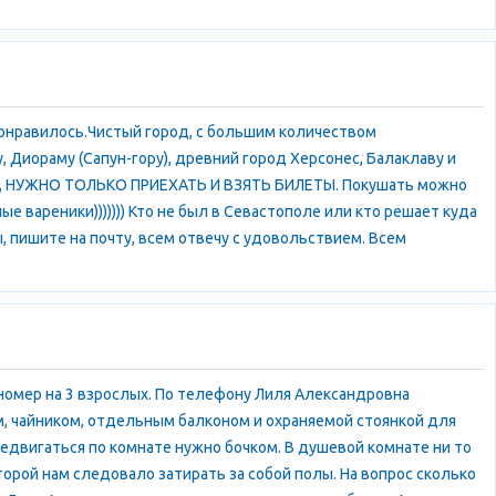
понравилось.Чистый город, с большим количеством
 Диораму (Сапун-гору), древний город Херсонес, Балаклаву и
ные, НУЖНО ТОЛЬКО ПРИЕХАТЬ И ВЗЯТЬ БИЛЕТЫ. Покушать можно
е вареники))))))) Кто не был в Севастополе или кто решает куда
, пишите на почту, всем отвечу с удовольствием. Всем
 номер на 3 взрослых. По телефону Лиля Александровна
м, чайником, отдельным балконом и охраняемой стоянкой для
ередвигаться по комнате нужно бочком. В душевой комнате ни то
торой нам следовало затирать за собой полы. На вопрос сколько