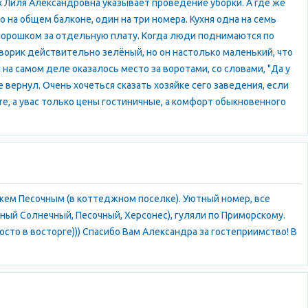
ах Лиля Александровна указывает проведение уборки. А где же
 на общем балконе, один на три номера. Кухня одна на семь
 порошком за отдельную плату. Когда люди поднимаются по
ворик действительно зелёный, но он настолько маленький, что
 на самом деле оказалось место за воротами, со словами, "Да у
не вернул. Очень хочеться сказать хозяйке сего заведения, если
е, а увас только цены гостиничные, а комфорт обыкновенного
жем Песочным (в коттеджном поселке). Уютный номер, все
зный Солнечный, Песочный, Херсонес), гуляли по Приморскому.
сто в восторге))) Спасибо Вам Александра за гостеприимство! В