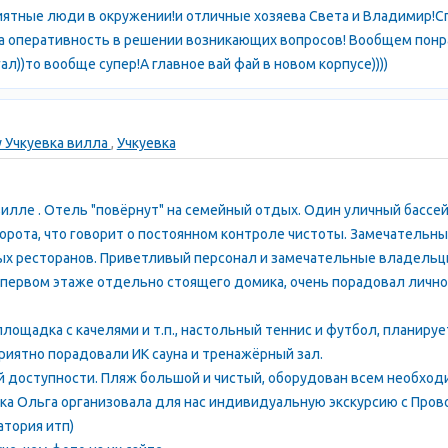
иятные люди в окружении!и отличные хозяева Света и Владимир!С
 оперативность в решении возникающих вопросов! Вообщем понрав
л))то вообще супер!А главное вай фай в новом корпусе))))
 Учкуевка вилла
,
Учкуевка
илле . Отель "повёрнут" на семейный отдых. Один уличный бассей
ворота, что говорит о постоянном контроле чистоты. Замечатель
х ресторанов. Приветливый персонал и замечательные владельц
 первом этаже отдельно стоящего домика, очень порадовал лично
площадка с качелями и т.п., настольный теннис и футбол, планирует
приятно порадовали ИК сауна и тренажёрный зал.
й доступности. Пляж большой и чистый, оборудован всем необход
йка Ольга организовала для нас индивидуальную экскурсию с Про
атория итп)