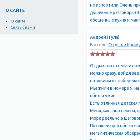
не испортили.Очень пр
О САЙТЕ
душевные разговоры) За
обещанные кухня и манга
О сайте
Связь с нами
Андрей (Тула)
В отеле:
Отдых в Крыму
Отдыхали с семьёй на в
можно сразу, войдя за 
половины от побережны
Мы жили в номере 9, на
обед и ужин.
Есть отличная детская 
Меня, как спортсмена, 
Море реально в шагово
По нашей просьбе хозя
мегалитическая обсерв