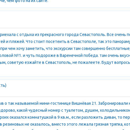
е, чем фото на их сайте.
риехала с отдыха из прекрасного города Севастополь. Все очень 
 и пляжей. Что стоит посетеить в Cевастополе, так это панораму,
, при чем хочу заметить, что экскурсии там совершенно бесплат
толовой №1. и чуть подороже в Варенечной победа. там очень вкусны
ым, советую езжайте в Севастополь, не пожалеете. Будут вопросы
сть)
ыв о так называемой мини-гостинице Вишнёвая 21. Забронировали
 здорово, какой чудесный номер с туалетом, душем, холодильнико
роих оказался комнатушкой в 9 кв.м., если разложить диван, то п
в резиновых не оказалось, вместо этого лежала грязная тряпка, ко