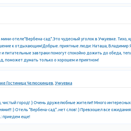
 мини-отеле"Вербена-сад".Это чудесный уголок в Учкуевке. Тихо, к
ношение к отдыхающим!Добрые. приятные люди: Наташа, Владимир
 и питательные завтраки помогут спокойно дожить до обеда, теп
ад, поможет думать только о хорошем и приятном!
вке Гостиница Челюскинцев
,
Учкуевка
й, чистый город! :) Очень дружелюбные жители!! Много интересн
и!!! :) Отель "Вербена-сад"..нет слов! :) Превзошел все ожидания
.S.: приедем еще!