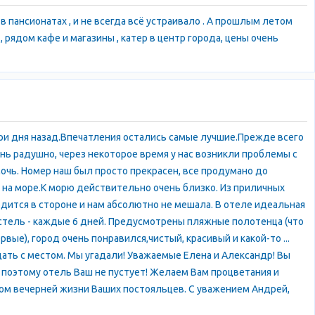
в пансионатах , и не всегда всё устраивало . А прошлым летом
 рядом кафе и магазины , катер в центр города, цены очень
три дня назад.Впечатления остались самые лучшие.Прежде всего
нь радушно, через некоторое время у нас возникли проблемы с
очь. Номер наш был просто прекрасен, все продумано до
 на море.К морю действительно очень близко. Из приличных
ходится в стороне и нам абсолютно не мешала. В отеле идеальная
остель - каждые 6 дней. Предусмотрены пляжные полотенца (что
вые), город очень понравился,чистый, красивый и какой-то ...
адать с местом. Мы угадали! Уважаемые Елена и Александр! Вы
и поэтому отель Ваш не пустует! Желаем Вам процветания и
стом вечерней жизни Ваших постояльцев. С уважением Андрей,