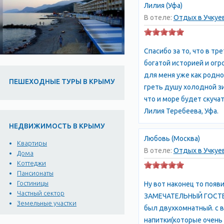
Лилия (Уфа)
В отеле:
Отдых в Учку
Спасибо за то, что в т
богатой историей и ог
для меня уже как родно
ПЕШЕХОДНЫЕ ТУРЫ В КРЫМУ
греть душу холодной зи
что и море будет скучат
Лилия Теребеева, Уфа.
НЕДВИЖИМОСТЬ В КРЫМУ
Любовь (Москва)
Квартиры
В отеле:
Отдых в Учкуе
Дома
Коттеджи
Пансионаты
Гостиницы
Ну вот наконец то появ
Частный сектор
ЗАМЕЧАТЕЛЬНЫЙ ГОСТЕВО
Земельные участки
был двухкомнатный. с в
напитки(которые очень 